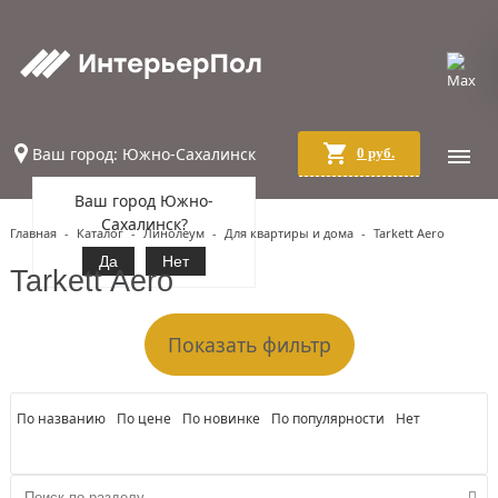
Ваш город: Южно-Сахалинск
0 руб.
Ваш город Южно-
Сахалинск?
Главная
-
Каталог
-
Линолеум
-
Для квартиры и дома
-
Tarkett Aero
Да
Нет
Tarkett Aero
Показать фильтр
По названию
По цене
По новинке
По популярности
Нет