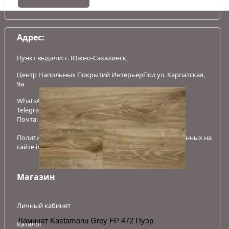
Адрес:
Пункт выдачи:
г. Южно-Сахалинск
,
Центр Напольных Покрытий ИнтерьерПол ул. Карпатская,
9а
WhatsApp:
+7 (999) 082-75-94
Telegram:
+7 (999) 082-75-94
Почта:
info-intpol@mail.ru
Политика в отношении обработки персональных данных на
сайте intpol.ru
Магазин
Личный кабинет
Ламинат Kastamonu Grey FP 472 Пуэр
Каталог