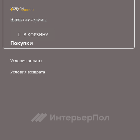
Услуги
В избранное
Новости и акции
Цена: 1167 руб/м2
В КОРЗИНУ
Покупки
Условия оплаты
Условия возврата