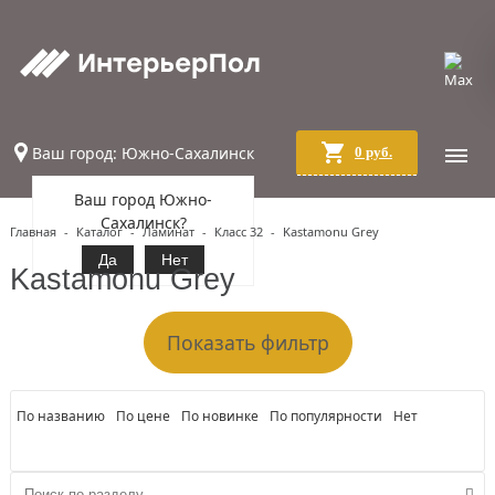
Ваш город: Южно-Сахалинск
0 руб.
Ваш город Южно-
Сахалинск?
Главная
-
Каталог
-
Ламинат
-
Класс 32
-
Kastamonu Grey
Да
Нет
Kastamonu Grey
Показать фильтр
По названию
По цене
По новинке
По популярности
Нет