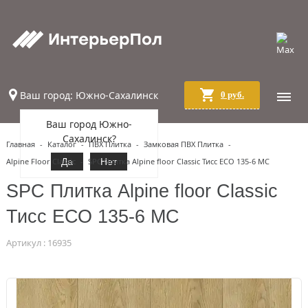
Ваш город: Южно-Сахалинск
0 руб.
Ваш город Южно-
Сахалинск?
Главная
-
Каталог
-
ПВХ Плитка
-
Замковая ПВХ Плитка
-
Alpine Floor Classic
Да
-
SPC Плитка Alpine floor Classic Тисс ЕСО 135-6 MC
Нет
SPC Плитка Alpine floor Classic
Тисс ЕСО 135-6 MC
Артикул : 16935