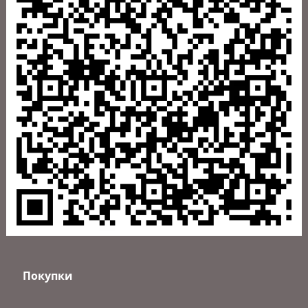
WhatsApp:
+7 (999) 082-75-94
Telegram:
+7 (999) 082-75-94
Почта:
info-intpol@mail.ru
Политика в отношении обработки персональных данных на
сайте intpol.ru
Магазин
Личный кабинет
Каталог
Услуги
Новости и акции
Покупки