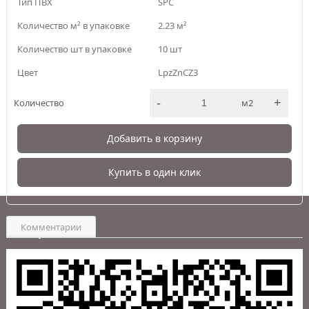
Тип ПВХ
SPC
Количество м² в упаковке
2.23 м²
Количество шт в упаковке
10 шт
Цвет
LpzZnCZ3
-
+
Количество
м2
Добавить в корзину
Купить в один клик
Комментарии
Адрес:
Пункт выдачи:
г. Южно-Сахалинск
,
Центр Напольных Покрытий ИнтерьерПол ул. Карпатская,
9а