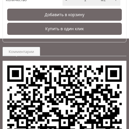
Добавить в корзину
Купить в один клик
Комментарии
Адрес:
Пункт выдачи:
г. Южно-Сахалинск
,
Центр Напольных Покрытий ИнтерьерПол ул. Карпатская,
9а
WhatsApp:
+7 (999) 082-75-94
Telegram:
+7 (999) 082-75-94
Почта:
info-intpol@mail.ru
Политика в отношении обработки персональных данных на
сайте intpol.ru