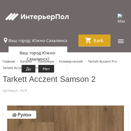
Ваш город: Южно-Сахалинск
0 руб.
Ваш город Южно-
Сахалинск?
Главная
-
Каталог
-
Линолеум
-
Коммерческий
-
Tarkett Acczent Pro
-
Tarkett Acczent Samson 2
Да
Нет
Tarkett Acczent Samson 2
Артикул : N/A
꩜ Рулон