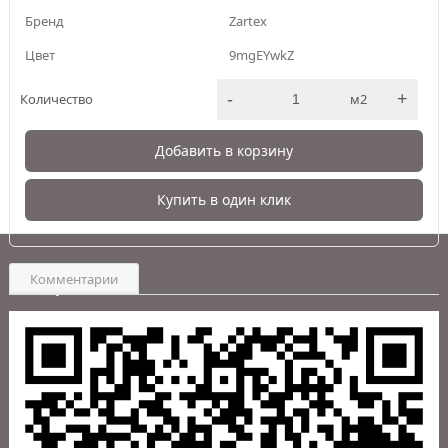
Бренд
Zartex
Цвет
9mgEYwkZ
-
+
Количество
м2
Добавить в корзину
Купить в один клик
Комментарии
Адрес:
Пункт выдачи:
г. Южно-Сахалинск
,
Центр Напольных Покрытий ИнтерьерПол ул. Карпатская,
9а
WhatsApp:
+7 (999) 082-75-94
Telegram:
+7 (999) 082-75-94
Почта:
info-intpol@mail.ru