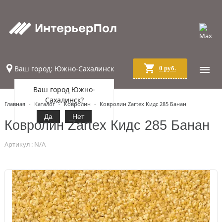
Ваш город: Южно-Сахалинск
0 руб.
Ваш город Южно-
Сахалинск?
Главная
-
Каталог
-
Ковролин
-
Ковролин Zartex Кидс 285 Банан
Да
Нет
Ковролин Zartex Кидс 285 Банан
Артикул : N/A